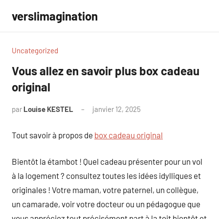
Aller
verslimagination
au
contenu
Uncategorized
Vous allez en savoir plus box cadeau
original
par
Louise KESTEL
janvier 12, 2025
Aucun
commentaire
Tout savoir à propos de
box cadeau original
Bientôt la étambot ! Quel cadeau présenter pour un vol
à la logement ? consultez toutes les idées idylliques et
originales ! Votre maman, votre paternel, un collègue,
un camarade, voir votre docteur ou un pédagogue que
vous appréciez tout précisément part à la toit bientôt et