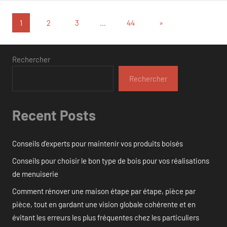
Pagination
Articles
1
2
3
…
44
»
suivants
des
publications
Rechercher
Rechercher
Recent Posts
Conseils d’experts pour maintenir vos produits boisés
Conseils pour choisir le bon type de bois pour vos réalisations
de menuiserie
Comment rénover une maison étape par étape, pièce par
pièce, tout en gardant une vision globale cohérente et en
évitant les erreurs les plus fréquentes chez les particuliers