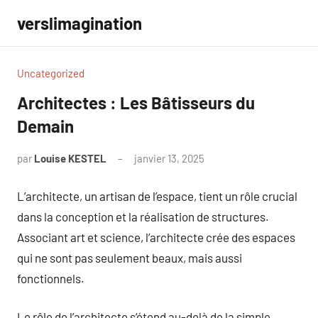
Aller
verslimagination
au
contenu
Uncategorized
Architectes : Les Bâtisseurs du
Demain
par
Louise KESTEL
janvier 13, 2025
Aucun
commentaire
L’architecte, un artisan de l’espace, tient un rôle crucial
dans la conception et la réalisation de structures.
Associant art et science, l’architecte crée des espaces
qui ne sont pas seulement beaux, mais aussi
fonctionnels.
Le rôle de l’architecte s’étend au-delà de la simple