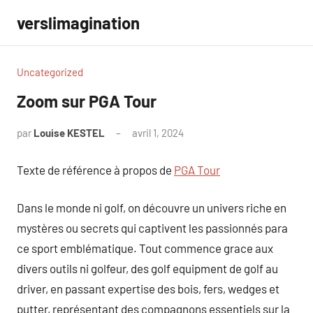
Aller
verslimagination
au
contenu
Uncategorized
Zoom sur PGA Tour
par
Louise KESTEL
avril 1, 2024
Aucun
commentaire
Texte de référence à propos de
PGA Tour
Dans le monde ni golf, on découvre un univers riche en
mystères ou secrets qui captivent les passionnés para
ce sport emblématique. Tout commence grace aux
divers outils ni golfeur, des golf equipment de golf au
driver, en passant expertise des bois, fers, wedges et
putter, représentant des compagnons essentiels sur la