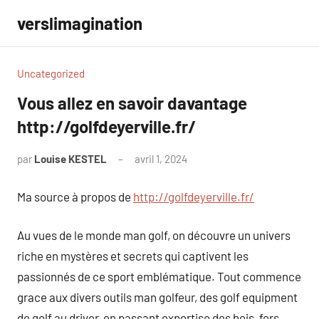
Aller
verslimagination
au
contenu
Uncategorized
Vous allez en savoir davantage
http://golfdeyerville.fr/
par
Louise KESTEL
avril 1, 2024
Aucun
commentaire
Ma source à propos de
http://golfdeyerville.fr/
Au vues de le monde man golf, on découvre un univers
riche en mystères et secrets qui captivent les
passionnés de ce sport emblématique. Tout commence
grace aux divers outils man golfeur, des golf equipment
de golf au driver, en passant expertise des bois, fers,