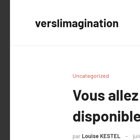
Aller
au
verslimagination
contenu
Uncategorized
Vous allez
disponibl
par
Louise KESTEL
ju