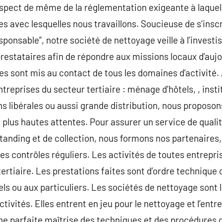
respect de même de la réglementation exigeante à laque
 avec lesquelles nous travaillons. Soucieuse de s’inscr
sponsable”, notre société de nettoyage veille à l’inves
 prestataires afin de répondre aux missions locaux d’auj
pes sont mis au contact de tous les domaines d’activité.
reprises du secteur tertiaire : ménage d’hôtels, , insti
s libérales ou aussi grande distribution, nous proposon
plus hautes attentes. Pour assurer un service de quali
tanding et de collection, nous formons nos partenaires,
es contrôles réguliers. Les activités de toutes entrepri
rtiaire. Les prestations faites sont d’ordre technique o
ls ou aux particuliers. Les sociétés de nettoyage sont l
tivités. Elles entrent en jeu pour le nettoyage et l’ent
ne parfaite maîtrise des techniques et des procédures qu