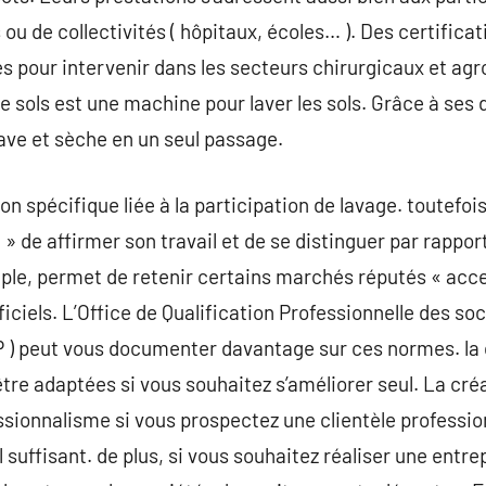
 ou de collectivités ( hôpitaux, écoles… ). Des certific
 pour intervenir dans les secteurs chirurgicaux et agr
e sols est une machine pour laver les sols. Grâce à ses 
lave et sèche en un seul passage.
ion spécifique liée à la participation de lavage. toutefo
nt » de affirmer son travail et de se distinguer par rappo
le, permet de retenir certains marchés réputés « acc
ificiels. L’Office de Qualification Professionnelle des so
 ) peut vous documenter davantage sur ces normes. la 
être adaptées si vous souhaitez s’améliorer seul. La cré
ssionnalisme si vous prospectez une clientèle profession
l suffisant. de plus, si vous souhaitez réaliser une entr