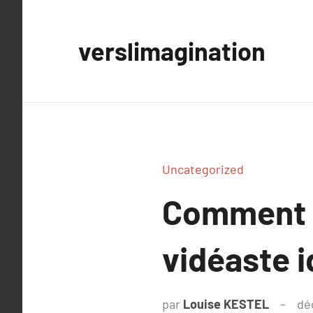
Aller
au
verslimagination
contenu
Uncategorized
Comment c
vidéaste i
par
Louise KESTEL
dé