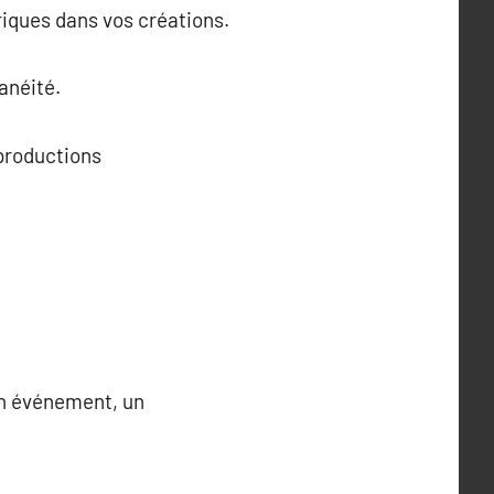
riques dans vos créations.
tanéité.
 productions
un événement, un