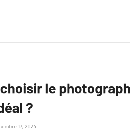
hoisir le photograp
déal ?
cembre 17, 2024
Aucun