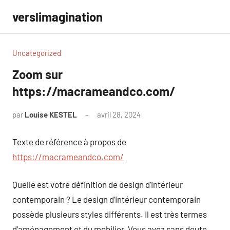
Aller
verslimagination
au
contenu
Uncategorized
Zoom sur
https://macrameandco.com/
par
Louise KESTEL
avril 28, 2024
Aucun
commentaire
Texte de référence à propos de
https://macrameandco.com/
Quelle est votre définition de design d’intérieur
contemporain ? Le design d’intérieur contemporain
possède plusieurs styles différents. Il est très termes
d’aménagement et du mobilier. Vous avez sans doute