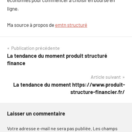
économies pour commencer à choisir en bourse en
ligne.
Ma source à propos de
emtn structuré
Navigation
Publication précédente
La tendance du moment produit structuré
de
finance
l’article
Article suivant
La tendance du moment https://www.produit-
structure-financier.fr/
Laisser un commentaire
Votre adresse e-mail ne sera pas publiée.
Les champs