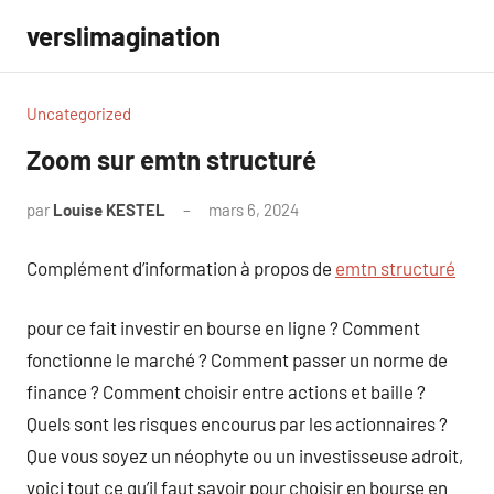
Aller
verslimagination
au
contenu
Uncategorized
Zoom sur emtn structuré
par
Louise KESTEL
mars 6, 2024
Aucun
commentaire
Complément d’information à propos de
emtn structuré
pour ce fait investir en bourse en ligne ? Comment
fonctionne le marché ? Comment passer un norme de
finance ? Comment choisir entre actions et baille ?
Quels sont les risques encourus par les actionnaires ?
Que vous soyez un néophyte ou un investisseuse adroit,
voici tout ce qu’il faut savoir pour choisir en bourse en