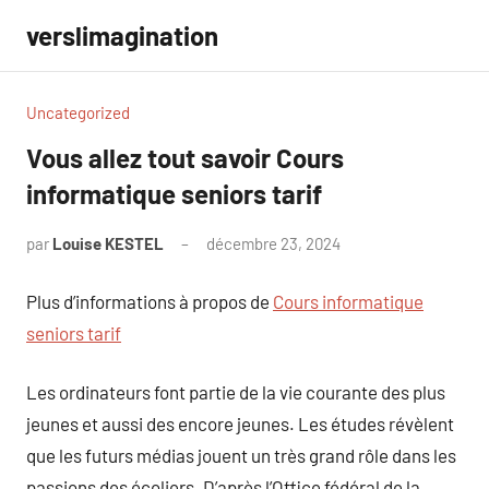
Aller
verslimagination
au
contenu
Uncategorized
Vous allez tout savoir Cours
informatique seniors tarif
par
Louise KESTEL
décembre 23, 2024
Aucun
commentaire
Plus d’informations à propos de
Cours informatique
seniors tarif
Les ordinateurs font partie de la vie courante des plus
jeunes et aussi des encore jeunes. Les études révèlent
que les futurs médias jouent un très grand rôle dans les
passions des écoliers. D’après l’Office fédéral de la