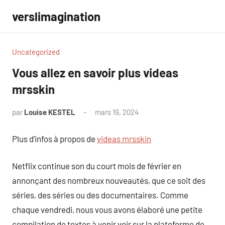
Aller
verslimagination
au
contenu
Uncategorized
Vous allez en savoir plus videas
mrsskin
par
Louise KESTEL
mars 19, 2024
Aucun
commentaire
Plus d’infos à propos de
videas mrsskin
Netflix continue son du court mois de février en
annonçant des nombreux nouveautés, que ce soit des
séries, des séries ou des documentaires. Comme
chaque vendredi, nous vous avons élaboré une petite
compilation de textes à venir voir sur la plateforme de