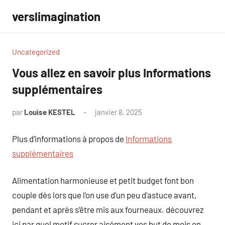
Aller
verslimagination
au
contenu
Uncategorized
Vous allez en savoir plus Informations
supplémentaires
par
Louise KESTEL
janvier 8, 2025
Aucun
commentaire
Plus d’informations à propos de
Informations
supplémentaires
Alimentation harmonieuse et petit budget font bon
couple dès lors que l’on use d’un peu d’astuce avant,
pendant et après s’être mis aux fourneaux. découvrez
ici par quel motif sucrer aisément vos but de mois en