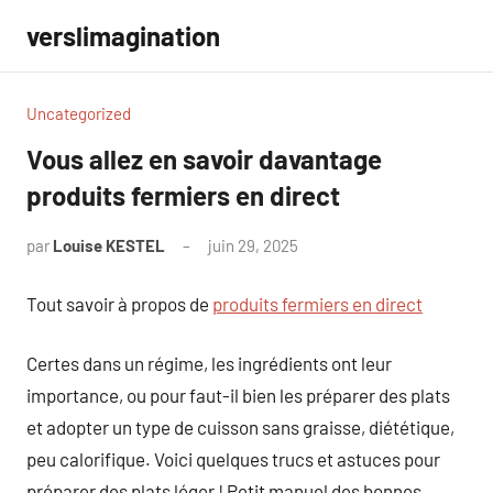
Aller
verslimagination
au
contenu
Uncategorized
Vous allez en savoir davantage
produits fermiers en direct
par
Louise KESTEL
juin 29, 2025
Aucun
commentaire
Tout savoir à propos de
produits fermiers en direct
Certes dans un régime, les ingrédients ont leur
importance, ou pour faut-il bien les préparer des plats
et adopter un type de cuisson sans graisse, diététique,
peu calorifique. Voici quelques trucs et astuces pour
préparer des plats léger ! Petit manuel des bonnes