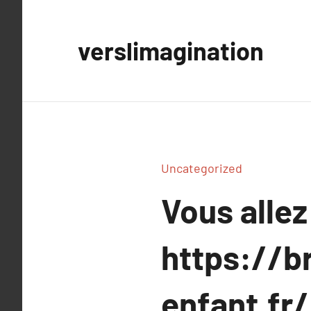
Aller
au
verslimagination
contenu
Uncategorized
Vous allez
https://b
enfant.fr/