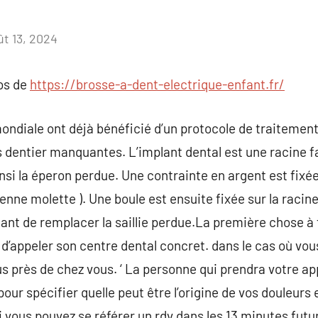
ût 13, 2024
Aucun
commentaire
pos de
https://brosse-a-dent-electrique-enfant.fr/
ndiale ont déjà bénéficié d’un protocole de traitement
dentier manquantes. L’implant dental est une racine fa
si la éperon perdue. Une contrainte en argent est fixé
ienne molette ). Une boule est ensuite fixée sur la racine
tant de remplacer la saillie perdue.La première chose à 
d’appeler son centre dental concret. dans le cas où vous
lus près de chez vous. ‘ La personne qui prendra votre a
our spécifier quelle peut être l’origine de vos douleurs 
si vous pouvez se référer un rdv dans les 13 minutes futu