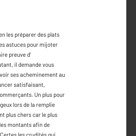
en les préparer des plats
ues astuces pour mijoter
ire preuve d’
tant, il demande vous
cevoir ses acheminement au
uncer satisfaisant,
s commerçants. Un plus pour
geux lors de la remplie
t plus chers car le plus
 les montants afin de
Certes les crudités qui