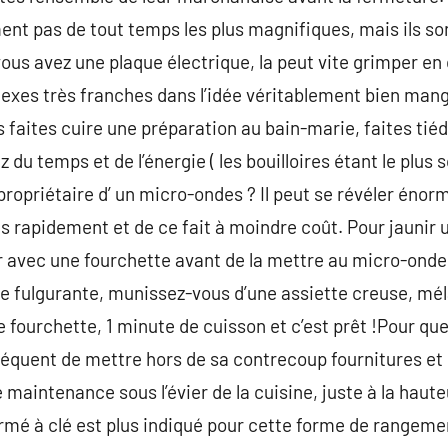
ent pas de tout temps les plus magnifiques, mais ils so
vous avez une plaque électrique, la peut vite grimper e
exes très franches dans l’idée véritablement bien mange
s faites cuire une préparation au bain-marie, faites tiéd
du temps et de l’énergie ( les bouilloires étant le pl
s propriétaire d’ un micro-ondes ? Il peut se révéler én
us rapidement et de ce fait à moindre coût. Pour jaunir
er avec une fourchette avant de la mettre au micro-ond
e fulgurante, munissez-vous d’une assiette creuse, mé
 fourchette, 1 minute de cuisson et c’est prêt !Pour que
nséquent de mettre hors de sa contrecoup fournitures et
 maintenance sous l’évier de la cuisine, juste à la haut
mé à clé est plus indiqué pour cette forme de rangemen