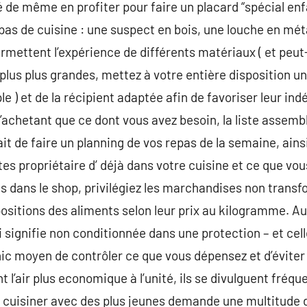
té de même en profiter pour faire un placard “spécial enf
pas de cuisine : une suspect en bois, une louche en méta
rmettent l’expérience de différents matériaux ( et peut-
plus plus grandes, mettez à votre entière disposition un
e ) et de la récipient adaptée afin de favoriser leur in
n’achetant que ce dont vous avez besoin, la liste assemb
fait de faire un planning de vos repas de la semaine, ai
s propriétaire d’ déjà dans votre cuisine et ce que vous
is dans le shop, privilégiez les marchandises non transf
ositions des aliments selon leur prix au kilogramme. Aut
signifie non conditionnée dans une protection – et celle
ic moyen de contrôler ce que vous dépensez et d’éviter 
t l’air plus economique à l’unité, ils se divulguent fré
cuisiner avec des plus jeunes demande une multitude de