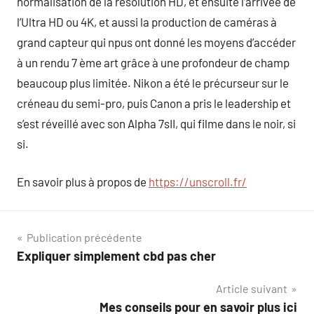
normalisation de la résolution HD, et ensuite l’arrivée de
l’Ultra HD ou 4K, et aussi la production de caméras à
grand capteur qui npus ont donné les moyens d’accéder
à un rendu 7 ème art grâce à une profondeur de champ
beaucoup plus limitée. Nikon a été le précurseur sur le
créneau du semi-pro, puis Canon a pris le leadership et
s’est réveillé avec son Alpha 7sII, qui filme dans le noir, si
si.
En savoir plus à propos de
https://unscroll.fr/
Navigation
Publication précédente
Expliquer simplement cbd pas cher
de
Article suivant
l’article
Mes conseils pour en savoir plus ici