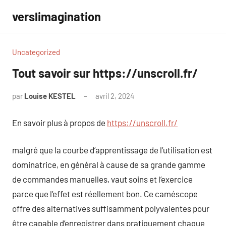
Aller
verslimagination
au
contenu
Uncategorized
Tout savoir sur https://unscroll.fr/
par
Louise KESTEL
avril 2, 2024
Aucun
commentaire
En savoir plus à propos de
https://unscroll.fr/
malgré que la courbe d’apprentissage de l’utilisation est
dominatrice, en général à cause de sa grande gamme
de commandes manuelles, vaut soins et l’exercice
parce que l’effet est réellement bon. Ce caméscope
offre des alternatives suffisamment polyvalentes pour
être capable d’enregistrer dans pratiquement chaque