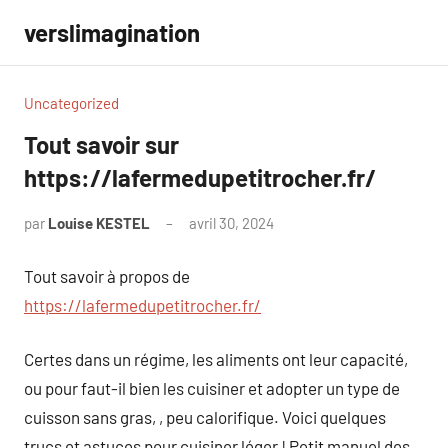
Aller
verslimagination
au
contenu
Uncategorized
Tout savoir sur
https://lafermedupetitrocher.fr/
par
Louise KESTEL
avril 30, 2024
Aucun
commentaire
Tout savoir à propos de
https://lafermedupetitrocher.fr/
Certes dans un régime, les aliments ont leur capacité,
ou pour faut-il bien les cuisiner et adopter un type de
cuisson sans gras, , peu calorifique. Voici quelques
trucs et astuces pour cuisiner léger ! Petit manuel des