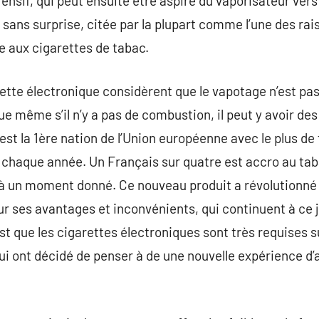
ffensif, qui peut ensuite être aspiré du vaporisateur ver
sans surprise, citée par la plupart comme l’une des rais
e aux cigarettes de tabac.
rette électronique considèrent que le vapotage n’est pas
e même s’il n’y a pas de combustion, il peut y avoir d
 est la 1ère nation de l’Union européenne avec le plus d
haque année. Un Français sur quatre est accro au taba
 à un moment donné. Ce nouveau produit a révolutionné 
r ses avantages et inconvénients, qui continuent à ce j
st que les cigarettes électroniques sont très requises
ui ont décidé de penser à de une nouvelle expérience d