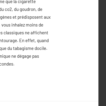
rme que la cigarette
du co2, du goudron, de
igènes et prédisposent aux
, vous inhalez moins de
s classiques ne affichent
ntourage. En effet, quand
sque du tabagisme docile.
onique ne dégage pas
econdes.