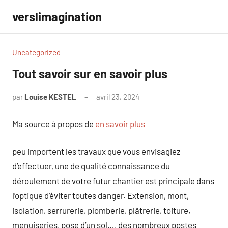
Aller
verslimagination
au
contenu
Uncategorized
Tout savoir sur en savoir plus
par
Louise KESTEL
avril 23, 2024
Aucun
commentaire
Ma source à propos de
en savoir plus
peu importent les travaux que vous envisagiez
d’effectuer, une de qualité connaissance du
déroulement de votre futur chantier est principale dans
l’optique d’éviter toutes danger. Extension, mont,
isolation, serrurerie, plomberie, plâtrerie, toiture,
menuiseries, pose d’un sol…, des nombreux postes