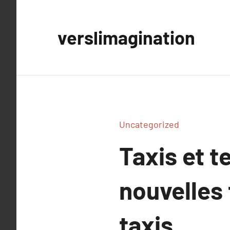
Aller
au
verslimagination
contenu
Uncategorized
Taxis et t
nouvelles 
taxis