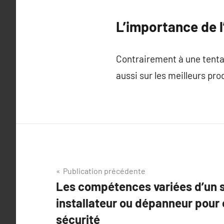
L’importance de l
Contrairement à une tentati
aussi sur les meilleurs pro
Navigation
Publication précédente
Les compétences variées d’un se
de
installateur ou dépanneur pour
l’article
sécurité