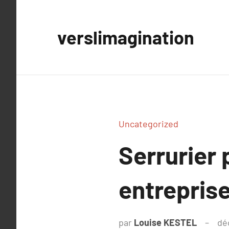
Aller
au
verslimagination
contenu
Uncategorized
Serrurier 
entrepris
par
Louise KESTEL
dé