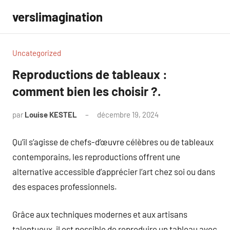
Aller
verslimagination
au
contenu
Uncategorized
Reproductions de tableaux :
comment bien les choisir ?.
par
Louise KESTEL
décembre 19, 2024
Aucun
commentaire
Qu’il s’agisse de chefs-d’œuvre célèbres ou de tableaux
contemporains, les reproductions offrent une
alternative accessible d’apprécier l’art chez soi ou dans
des espaces professionnels.
Grâce aux techniques modernes et aux artisans
talentueux, il est possible de reproduire un tableau avec