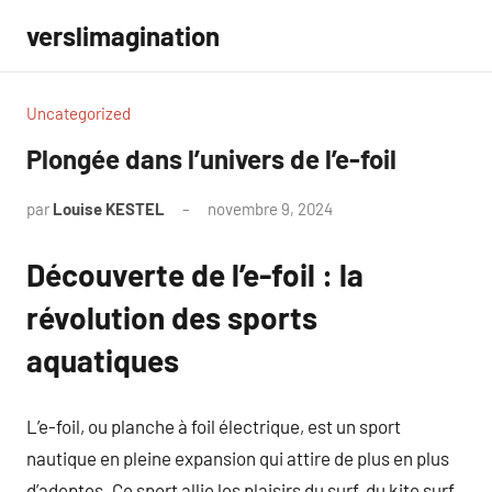
Aller
verslimagination
au
contenu
Uncategorized
Plongée dans l’univers de l’e-foil
par
Louise KESTEL
novembre 9, 2024
Aucun
commentaire
Découverte de l’e-foil : la
révolution des sports
aquatiques
L’e-foil, ou planche à foil électrique, est un sport
nautique en pleine expansion qui attire de plus en plus
d’adeptes. Ce sport allie les plaisirs du surf, du kite surf