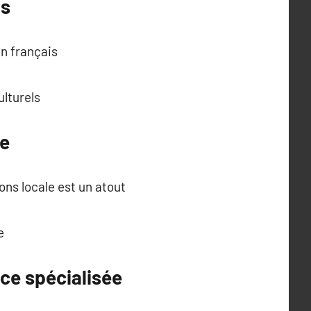
is
n français
lturels
ne
ons locale est un atout
e
ce spécialisée