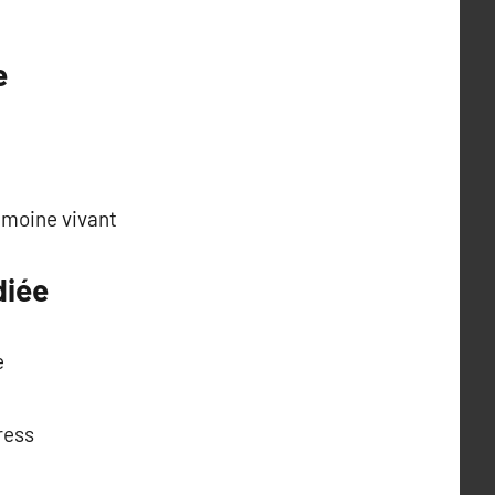
e
imoine vivant
diée
e
ress