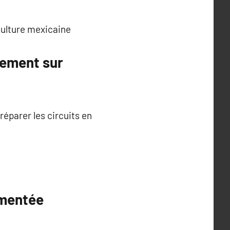
 culture mexicaine
nement sur
éparer les circuits en
imentée