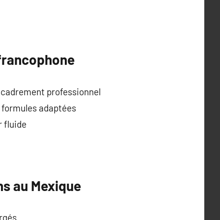
 francophone
encadrement professionnel
s formules adaptées
 fluide
ns au Mexique
argés