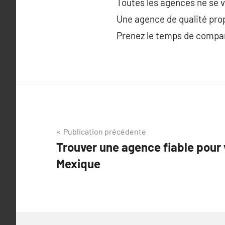
Toutes les agences ne se va
Une agence de qualité pr
Prenez le temps de compar
Navigation
Publication précédente
Trouver une agence fiable pour 
de
Mexique
l’article