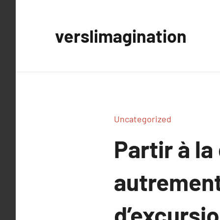
Aller
au
verslimagination
contenu
Uncategorized
Partir à l
autrement
d’excursi