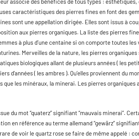
 leur associe des bénéfices de tous types : esthétiques,
ses caractéristiques des pierres fines en font des gem
fines sont une appellation dirigée. Elles sont issus à c
sition aux pierres organiques. La liste des pierres fine
gemmes à plus d’une centaine si on comporte toutes les 
urines. Merveilles de la nature, les pierres organiques 
atiques biologiques allant de plusieurs années ( les petit
liers d’années ( les ambres ). Qu’elles proviennent du m
que les minéraux, la minerai. Les pierres organiques a
issue du mot “quaterz” signifiant “mauvais minerai”. Ce
tion en référence au terme allemand “gewärz” signifian
s rare de voir le quartz rose se faire de même appelé : co