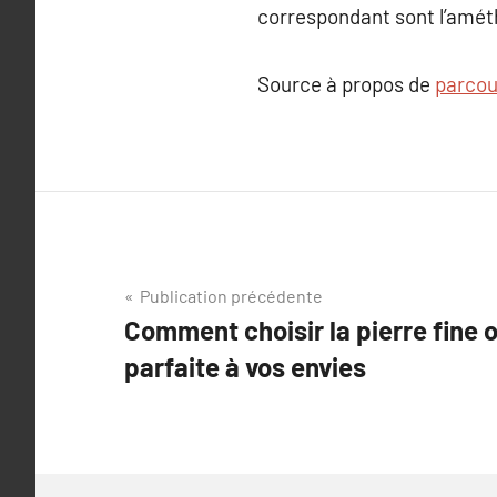
correspondant sont l’améthy
Source à propos de
parcour
Navigation
Publication précédente
Comment choisir la pierre fine 
de
parfaite à vos envies
l’article