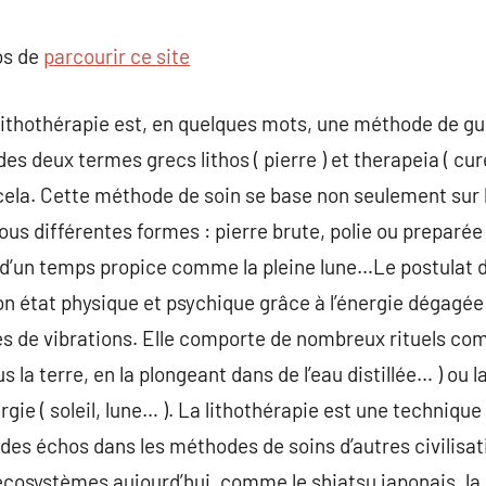
commentaire
os de
parcourir ce site
othérapie est, en quelques mots, une méthode de guér
es deux termes grecs lithos ( pierre ) et therapeia ( cur
 cela. Cette méthode de soin se base non seulement sur l
ous différentes formes : pierre brute, polie ou preparée 
rs d’un temps propice comme la pleine lune…Le postulat de
on état physique et psychique grâce à l’énergie dégagée 
 de vibrations. Elle comporte de nombreux rituels comm
us la terre, en la plongeant dans de l’eau distillée… ) ou
ergie ( soleil, lune… ). La lithothérapie est une techniqu
 des échos dans les méthodes de soins d’autres civilisat
écosystèmes aujourd’hui, comme le shiatsu japonais, l