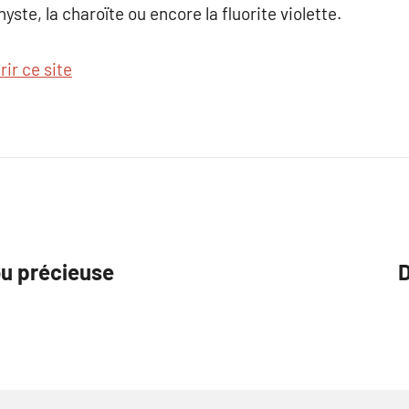
ste, la charoïte ou encore la fluorite violette.
ir ce site
ou précieuse
D