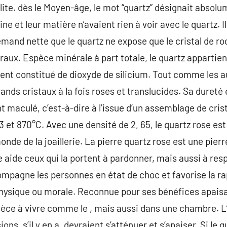
ulite. dès le Moyen-âge, le mot “quartz” désignait absol
e et leur matière n’avaient rien à voir avec le quartz. Il
lemand nette que le quartz ne expose que le cristal de r
éraux. Espèce minérale à part totale, le quartz appartient
ent constitué de dioxyde de silicium. Tout comme les au
ands cristaux à la fois roses et translucides. Sa dureté e
nt maculé, c’est-à-dire à l’issue d’un assemblage de cri
73 et 870°C. Avec une densité de 2, 65, le quartz rose est
monde de la joaillerie. La pierre quartz rose est une pier
e aide ceux qui la portent à pardonner, mais aussi à resp
mpagne les personnes en état de choc et favorise la rap
t physique ou morale. Reconnue pour ses bénéfices apaisa
ièce à vivre comme le , mais aussi dans une chambre. L
ions, s’il y en a, devraient s’atténuer et s’apaiser. Si le 