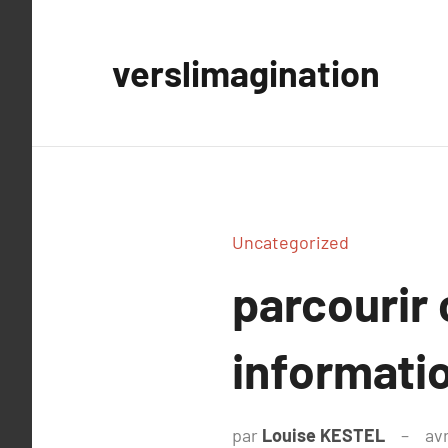
Aller
au
verslimagination
contenu
Uncategorized
parcourir 
informatio
par
Louise KESTEL
avr