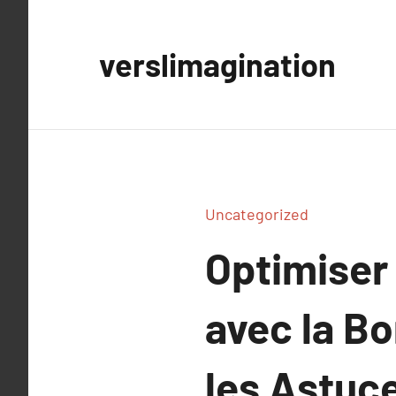
Aller
au
verslimagination
contenu
Uncategorized
Optimiser 
avec la Bo
les Astuc