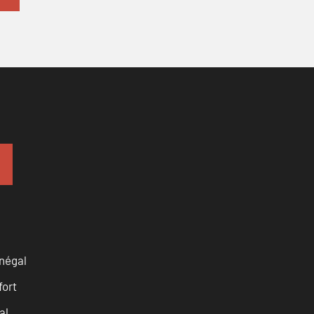
négal
fort
al