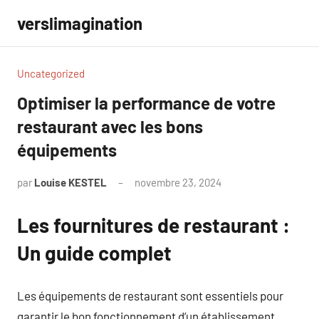
Aller
verslimagination
au
contenu
Uncategorized
Optimiser la performance de votre
restaurant avec les bons
équipements
par
Louise KESTEL
novembre 23, 2024
Aucun
commentaire
Les fournitures de restaurant :
Un guide complet
Les équipements de restaurant sont essentiels pour
garantir le bon fonctionnement d’un établissement