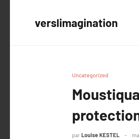
Aller
au
verslimagination
contenu
Uncategorized
Moustiquai
protection
par
Louise KESTEL
ma