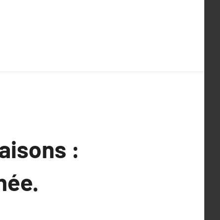
aisons :
née.