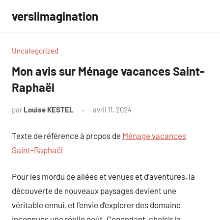
Aller
verslimagination
au
contenu
Uncategorized
Mon avis sur Ménage vacances Saint-
Raphaël
par
Louise KESTEL
avril 11, 2024
Aucun
commentaire
Texte de référence à propos de
Ménage vacances
Saint-Raphaël
Pour les mordu de allées et venues et d’aventures, la
découverte de nouveaux paysages devient une
véritable ennui, et l’envie d’explorer des domaine
inconnues une réelle goût. Cependant, choisir la