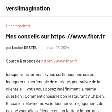
Aller
verslimagination
au
contenu
Uncategorized
Mes conseils sur https://www.fhor.fr
par
Louise KESTEL
mars 12, 2024
Aucun
commentaire
Source à propos de
https://www.fhor.fr
lorsque vous former le voeu sortir pour une soirée,
inaugurer un cérémonie de mariage, poursuivre de la
clientèle … vous vous posez indéfiniment la même
question : Comment choisir le bon restaurant ? Eh bien,
l’occasion elle-même va influencer votre jugement. de
ce que vous allez déjeuner est un facteur important,