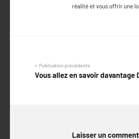
réalité et vous offrir une 
Navigation
Publication précédente
Vous allez en savoir davantage 
de
l’article
Laisser un comment