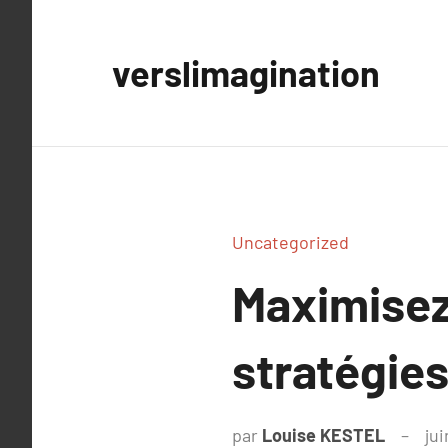
Aller
au
verslimagination
contenu
Uncategorized
Maximisez
stratégies
par
Louise KESTEL
ju