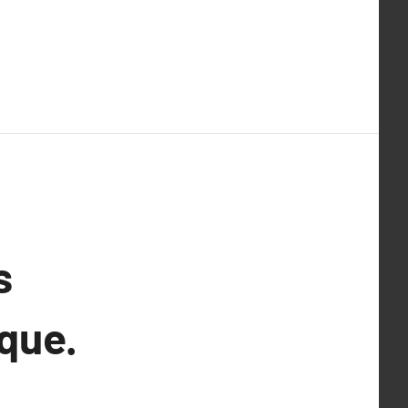
s
que.