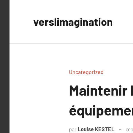
Aller
au
verslimagination
contenu
Uncategorized
Maintenir
équipemen
par
Louise KESTEL
ma