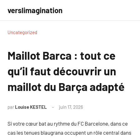
Aller
verslimagination
au
contenu
Uncategorized
Maillot Barca : tout ce
qu’il faut découvrir un
maillot du Barça adapté
par
Louise KESTEL
juin 17, 2026
Aucun
commentaire
Si votre cœur bat au rythme du FC Barcelone, dans ce
cas les tenues blaugrana occupent un rôle central dans