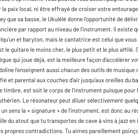
r la paix local, ni être effrayé de croiser votre entour
ey que sa basse, le Ukulélé donne l’opportunité de déliv
ancière par rapport au niveau de l’instrument. Il existe q
lqu’un et baryton, mais le cantatrice est celui que vous
 le guitare le moins cher, le plus petit et le plus affilé
llègue qui joue déjà, est la meilleure façon d’accélérer 
oline l’enseignent aussi.chacun des outils de musique 
ié et parental aux couches d’air jusqu’aux oreilles du b
e timbre, est soit le corps de l’instrument puisque pour 
uthérien. Le résonateur peut diluer sélectivement quel
 un sens la « signature » de l’instrument, est donc au r
taille du atout que tu transportes de cave à vins à jazz e
tes propres contradictions. Tu aimes pareillement poin