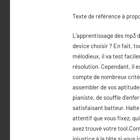
Texte de référence à prop
L’apprentissage des mp3 dès
device choisir ? En fait, t
mélodieux, il va test facile
résolution. Cependant, il es
compte de nombreux critère
assembler de vos aptitudes
pianiste, de souffle d’enfe
satisfaisant batteur. Halte 
attentif que vous fixez, qu
avez trouvé votre tool.Cont
injustice à la tête si vou