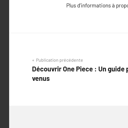
Plus d’informations à pro
Navigation
Publication précédente
Découvrir One Piece : Un guide
de
venus
l’article