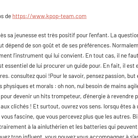
commentaire
os de
https://www.kpop-team.com
 sa jeunesse est très positif pour l’enfant. La question
out dépend de son goût et de ses préférences. Normalement,
ment l’instrument qui lui convient. En tout cas, il ne faut
t essentiel de lui procurer un guide pour. En fait, il est
s. consultez quoi !Pour le savoir, pensez passion, but e
 physiques et morals : oh non, nul besoin de mains agil
r pour devenir un hits trompeteur, d’énergie à revendre 
aux clichés ! Et surtout, ouvrez vos sens. lorsqu êtes à u
i vous fascine, que vous percevez plus que les autres. Bi
rairement à la ainluthérien et les batteries qui peuvent
s jouez trop influent, vous pouvez vous accompagner à s’