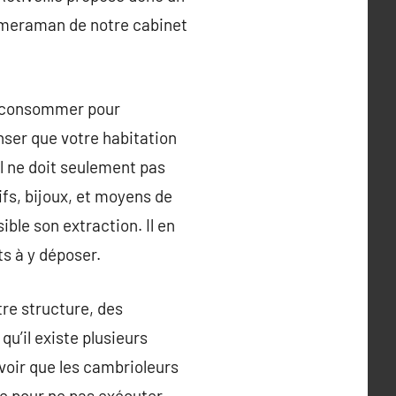
 cameraman de notre cabinet
e consommer pour
nser que votre habitation
il ne doit seulement pas
ifs, bijoux, et moyens de
ble son extraction. Il en
ts à y déposer.
tre structure, des
’il existe plusieurs
voir que les cambrioleurs
le pour ne pas exécuter