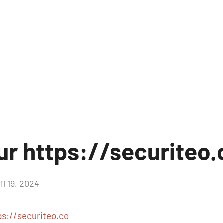
ur https://securiteo.
il 19, 2024
Aucun
commentaire
ps://securiteo.co