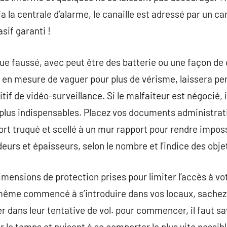
Via la centrale d’alarme, le canaille est adressé par un
sif garanti !
ue faussé, avec peut être des batterie ou une façon d
en mesure de vaguer pour plus de vérisme, laissera pe
tif de vidéo-surveillance. Si le malfaiteur est négocié, 
s plus indispensables. Placez vos documents administrat
rt truqué et scellé à un mur rapport pour rendre impossi
eurs et épaisseurs, selon le nombre et l’indice des obje
imensions de protection prises pour limiter l’accès à vo
ême commencé à s’introduire dans vos locaux, sachez qu
r dans leur tentative de vol. pour commencer, il faut sa
r le temps et puisent à se comporter le plus vite possib