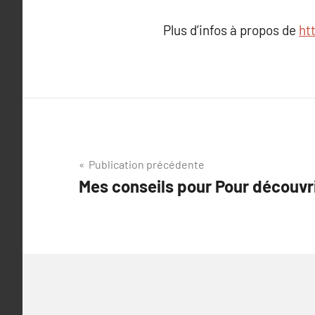
Plus d’infos à propos de
ht
Navigation
Publication précédente
Mes conseils pour Pour découvrir
de
l’article