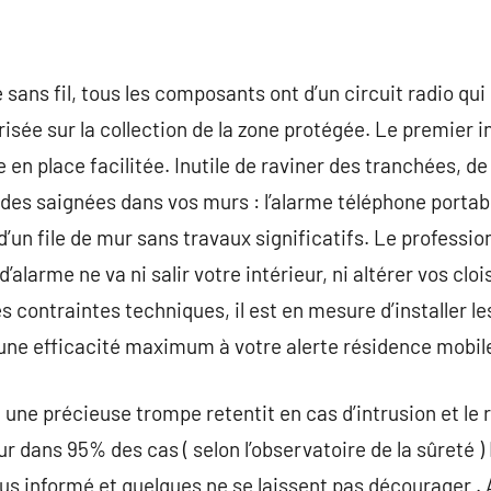
 sans fil, tous les composants ont d’un circuit radio qui 
isée sur la collection de la zone protégée. Le premier 
e en place facilitée. Inutile de raviner des tranchées, de
 des saignées dans vos murs : l’alarme téléphone portab
d’un file de mur sans travaux significatifs. Le professio
alarme ne va ni salir votre intérieur, ni altérer vos cloi
s contraintes techniques, il est en mesure d’installer l
er une efficacité maximum à votre alerte résidence mobil
une précieuse trompe retentit en cas d’intrusion et le
eur dans 95% des cas ( selon l’observatoire de la sûreté )
lus informé et quelques ne se laissent pas décourager . 