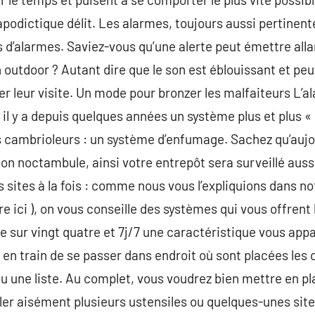
apodictique délit. Les alarmes, toujours aussi pertinent
d’alarmes. Saviez-vous qu’une alerte peut émettre allan
en outdoor ? Autant dire que le son est éblouissant et p
r leur visite. Un mode pour bronzer les malfaiteurs L’a
l y a depuis quelques années un système plus et plus «
s cambrioleurs : un système d’enfumage. Sachez qu’aujo
on noctambule, ainsi votre entrepôt sera surveillé aussi
rs sites à la fois : comme nous vous l’expliquions dans no
ire ici ), on vous conseille des systèmes qui vous offrent
re sur vingt quatre et 7j/7 une caractéristique vous ap
t en train de se passer dans endroit où sont placées les
une liste. Au complet, vous voudrez bien mettre en pl
ôler aisément plusieurs ustensiles ou quelques-unes site