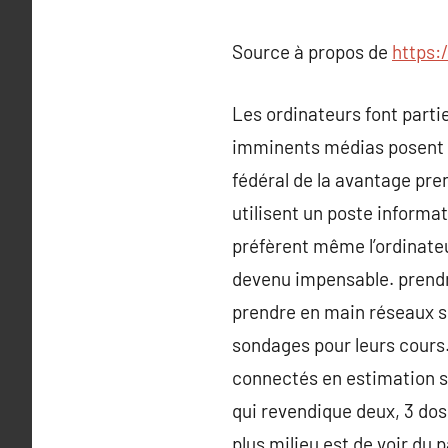
Source à propos de
https:
Les ordinateurs font parti
imminents médias posent un
fédéral de la avantage pre
utilisent un poste inform
préfèrent même l’ordinateu
devenu impensable. prendre
prendre en main réseaux so
sondages pour leurs cours.
connectés en estimation si
qui revendique deux, 3 dose 
plus milieu est de voir du