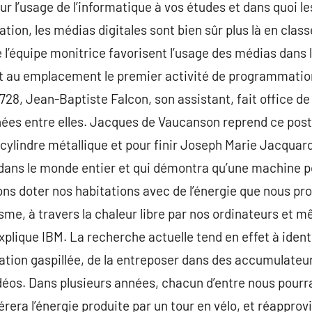
ur l’usage de l’informatique à vos études et dans quoi l
ation, les médias digitales sont bien sûr plus là en class
 l’équipe monitrice favorisent l’usage des médias dans l
au emplacement le premier activité de programmation d’
728, Jean-Baptiste Falcon, son assistant, fait office d
hées entre elles. Jacques de Vaucanson reprend ce pos
cylindre métallique et pour finir Joseph Marie Jacquard 
 dans le monde entier et qui démontra qu’une machine po
ons doter nos habitations avec de l’énergie que nous pro
isme, à travers la chaleur libre par nos ordinateurs et 
xplique IBM. La recherche actuelle tend en effet à ident
on gaspillée, de la entreposer dans des accumulateurs, 
éos. Dans plusieurs années, chacun d’entre nous pourrait
érera l’énergie produite par un tour en vélo, et réapprovi