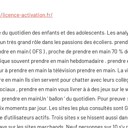
commentaire
//licence-activation.fr/
e du quotidien des enfants et des adolescents. Les anal
 très grand rôle dans les passions des écoliers. prendr
ndre en main ( OFS ) , proche de prendre en main 70 % d
atique souvent prendre en main hebdomadaire . prendre
r à prendre en main la télévision prendre en main. La vi
 en main Ils s’en servent pour chatter avec leurs collè
ciaux , prendre en main vous livrer à à des jeux sur le 
 prendre en mainUn ‘ ballon ‘ du quotidien. Pour preuve
x moments par jour. Les sites les plus consultés sont 
d’utilisateurs actifs. Trois sites x se hissent aussi dans
 pays sur les sites marchands. Neuf personnes sur 10 s’