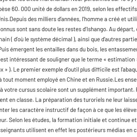
se 60. 000 unité de dollars en 2019, selon les effectifs 
nis.Depuis des milliers d’années, l’homme a créé et utili
connus sont sans doute les restes d’Ishango. Au départ,
ain ( d’où le système décimal ), ainsi que d’autres parti
Puis émergent les entailles dans du bois, les entassemen
il est intéressant de souligner que le terme « estimation
oux » ). Le premier exemple d’outil plus difficile est l’aba
 tout moment employé en Chine et en Russie.Les enseign
à votre cursus scolaire sont un supplément important. P
ent en classe. La préparation des turoriels ne leur lais
nter les caractère instructif de façon à ce que les élèv
r. Selon les études, la formation initiale et continue et
seignants utilisent en effet les postérieurs médias en c