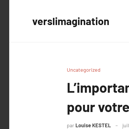
Aller
au
verslimagination
contenu
Uncategorized
L’importa
pour votr
par
Louise KESTEL
jui