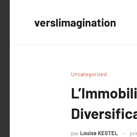
Aller
au
verslimagination
contenu
Uncategorized
L’Immobil
Diversific
par
Louise KESTEL
jui