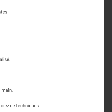
ntes.
lisé.
n main.
ficiez de techniques