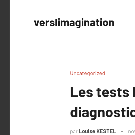
Aller
au
verslimagination
contenu
Uncategorized
Les tests 
diagnostiq
par
Louise KESTEL
no