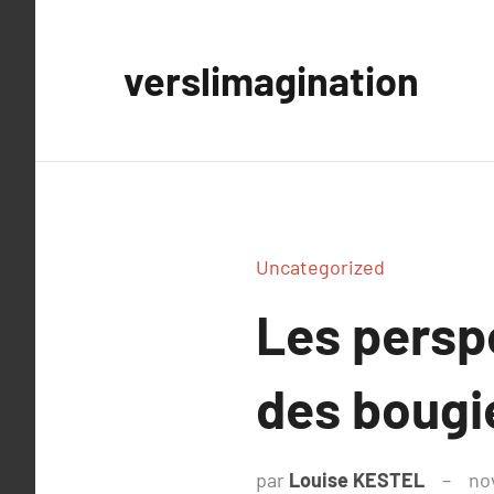
Aller
au
verslimagination
contenu
Uncategorized
Les persp
des bougie
par
Louise KESTEL
no