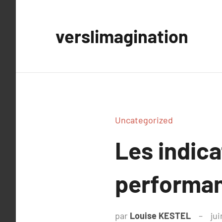
Aller
au
verslimagination
contenu
Uncategorized
Les indica
performan
par
Louise KESTEL
jui