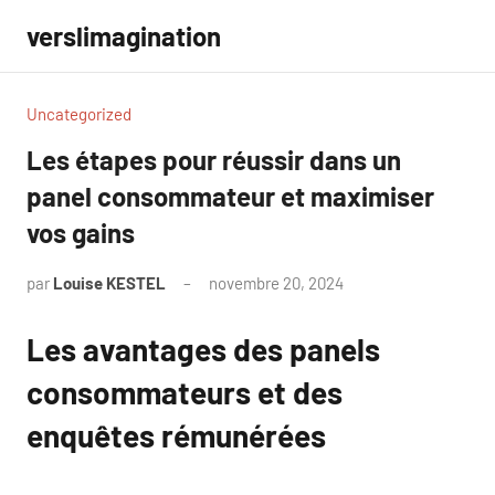
Aller
verslimagination
au
contenu
Uncategorized
Les étapes pour réussir dans un
panel consommateur et maximiser
vos gains
par
Louise KESTEL
novembre 20, 2024
Aucun
commentaire
Les avantages des panels
consommateurs et des
enquêtes rémunérées