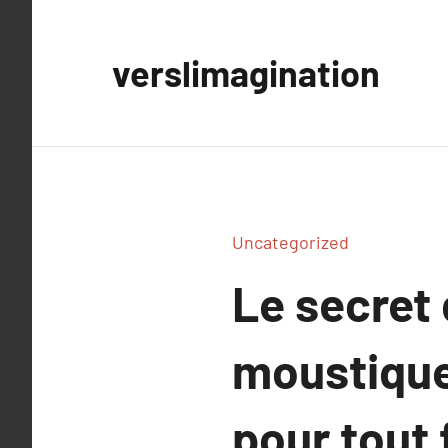
Aller
au
verslimagination
contenu
Uncategorized
Le secret d
moustique
pour tout 