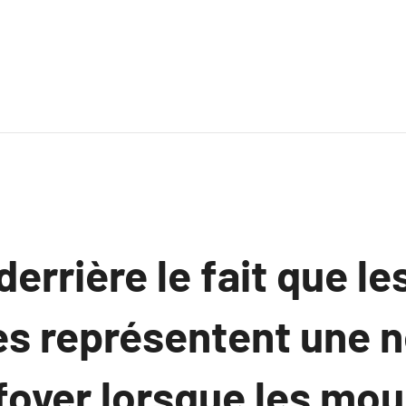
errière le fait que le
s représentent une n
foyer lorsque les mo