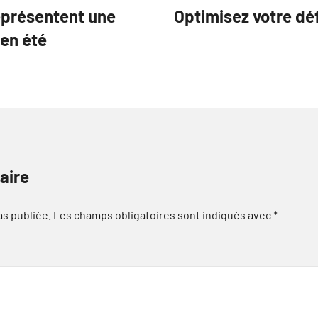
eprésentent une
Optimisez votre dé
 en été
aire
as publiée.
Les champs obligatoires sont indiqués avec
*