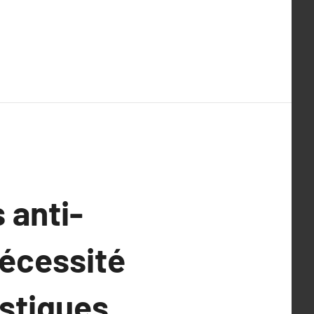
s anti-
écessité
ustiques