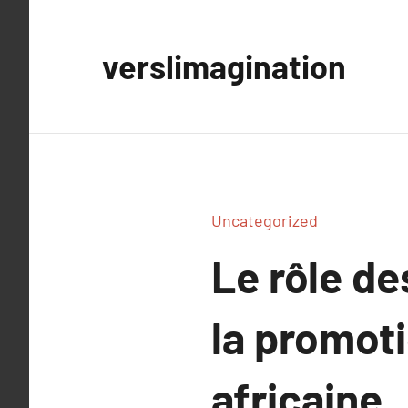
Aller
au
verslimagination
contenu
Uncategorized
Le rôle d
la promoti
africaine