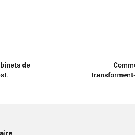
abinets de
Commen
st.
transforment-
aire