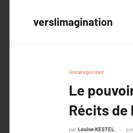
Aller
au
verslimagination
contenu
Uncategorized
Le pouvoi
Récits de
par
Louise KESTEL
jui