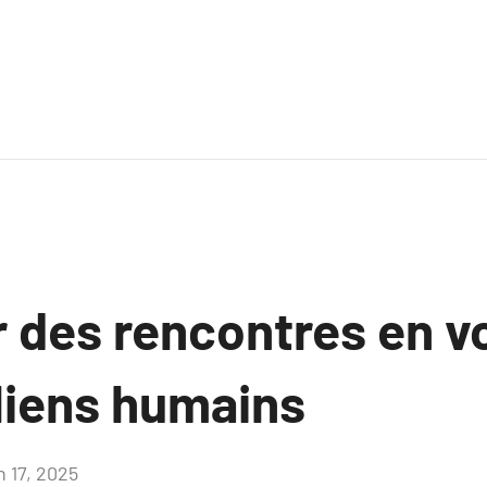
r des rencontres en v
 liens humains
n 17, 2025
Aucun