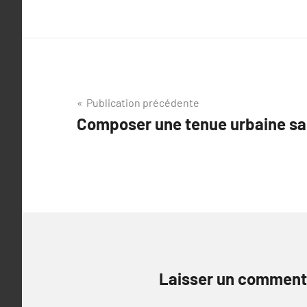
Navigation
Publication précédente
Composer une tenue urbaine sa
de
l’article
Laisser un comment