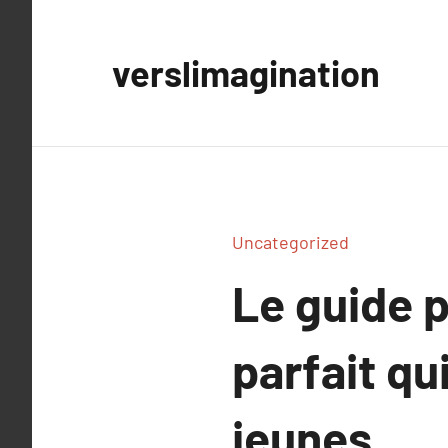
Aller
au
verslimagination
contenu
Uncategorized
Le guide p
parfait qu
jeunes