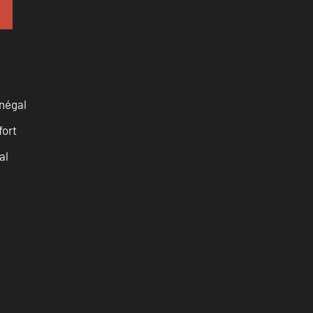
négal
fort
al