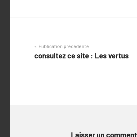
Navigation
Publication précédente
consultez ce site : Les vertus
de
l’article
Laisser un comment