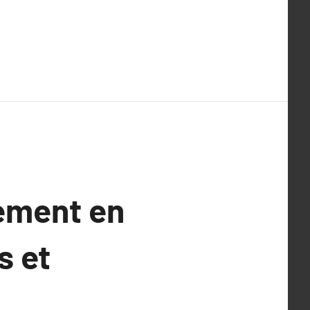
tement en
s et