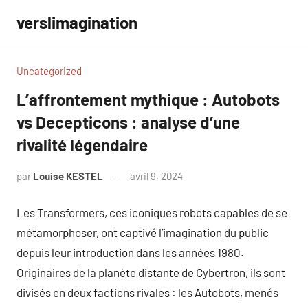
Aller
verslimagination
au
contenu
Uncategorized
L’affrontement mythique : Autobots
vs Decepticons : analyse d’une
rivalité légendaire
par
Louise KESTEL
avril 9, 2024
Aucun
commentaire
Les Transformers, ces iconiques robots capables de se
métamorphoser, ont captivé l’imagination du public
depuis leur introduction dans les années 1980.
Originaires de la planète distante de Cybertron, ils sont
divisés en deux factions rivales : les Autobots, menés