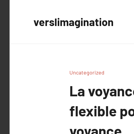
Aller
au
verslimagination
contenu
Uncategorized
La voyanc
flexible p
voyance