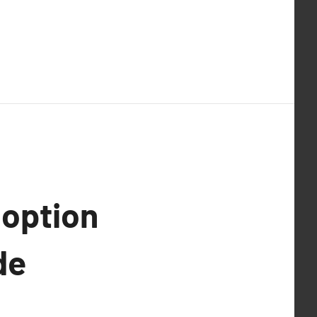
 option
de